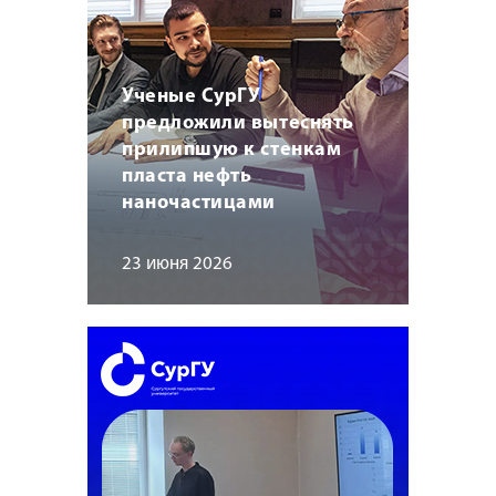
Ученые СурГУ
предложили вытеснять
прилипшую к стенкам
пласта нефть
наночастицами
23 июня 2026