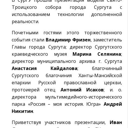
В СурГУ прошла презентация модели Свято-
Троицкого собора города Сургута с
использованием технологии дополненной
реальности.
Почетными гостями этого торжественного
события стали
Владимир Фризен
, заместитель
Главы города Сургута; директор Сургутского
краеведческого музея
Марина Селянина
;
директор муниципального архива г. Сургута
Анастасия Кайдалова
; благочинный
Сургутского благочиния Ханты-Мансийской
епархии Русской православной церкви,
протоиерей отец
Антоний Исаков
; и. о.
директора мультимедийного-исторического
парка «Россия – моя история. Югра»
Андрей
Никитин
.
Приветствуя участников презентации,
Иван