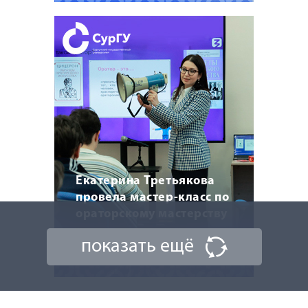
Екатерина Третьякова
провела мастер-класс по
ораторскому мастерству
показать ещё
20 марта 2026