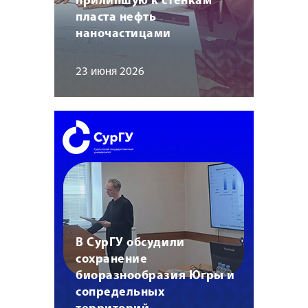
прилипшую к стенкам
пласта нефть
наночастицами
23 июня 2026
В СурГУ обсудили
сохранение
биоразнообразия Югры и
сопредельных