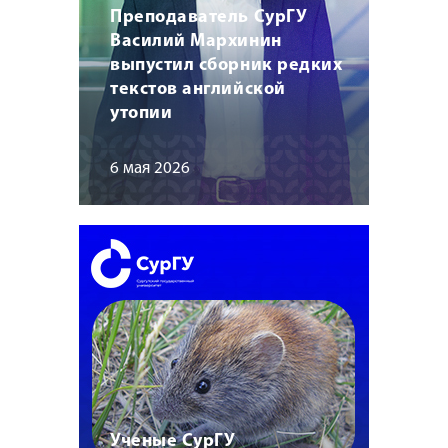
Преподаватель СурГУ
Василий Мархинин
выпустил сборник редких
текстов английской
утопии
6 мая 2026
Ученые СурГУ