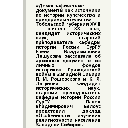
«Демографические
документы как источники
по истории купечества и
предпринимательства
Тобольской губернии XVIII
– начала XX вв.»,
кандидат исторических
наук, старший
преподаватель кафедры
истории России СурГУ
Елена Владимировна
Лешукова рассказала об
архивных документах из
личных фондов
историков Гражданской
войны в Западной Сибири
П. И. Рощевского и К. Я.
Лагунова, кандидат
исторических наук,
старший преподаватель
кафедры истории России
СурГУ Павел
Владимирович Белоус
представил доклад
«Особенности изучения
религиозности населения
Западной Сибири».