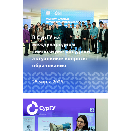
В СурГУ на
международном
симпозиуме обсудили
актуальные вопросы
образования
28 марта 2026