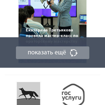
Екатерина Третьякова
провела мастер-класс по
ораторскому мастерству
показать ещё
20 марта 2026