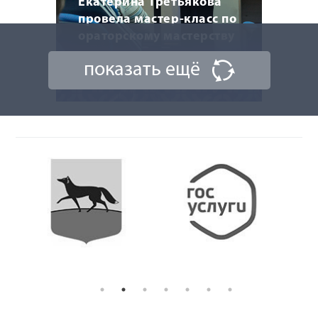
Екатерина Третьякова
провела мастер-класс по
ораторскому мастерству
показать ещё
20 марта 2026