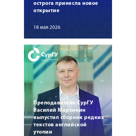
острога принесла новое
открытие
18 мая 2026
Преподаватель СурГУ
Василий Мархинин
выпустил сборник редких
текстов английской
утопии