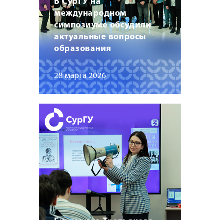
В СурГУ на
международном
симпозиуме обсудили
актуальные вопросы
образования
28 марта 2026