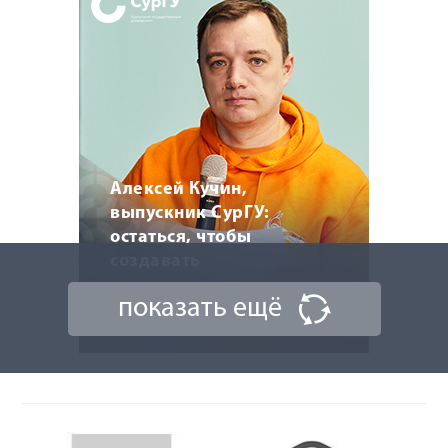
Алексей Кучин,
выпускник СурГУ:
остаться, чтобы
создавать
показать ещё
6 мая 2026