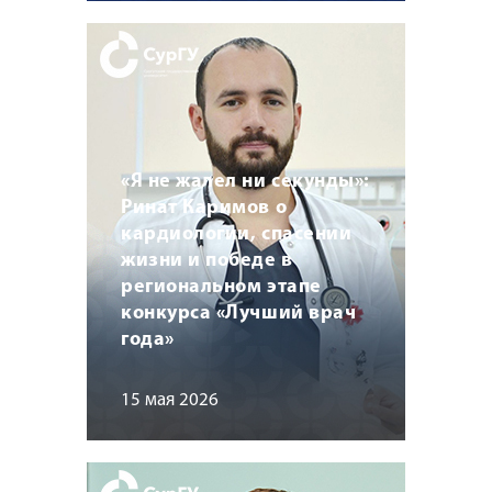
«Я не жалел ни секунды»:
Ринат Каримов о
кардиологии, спасении
жизни и победе в
региональном этапе
конкурса «Лучший врач
года»
15 мая 2026