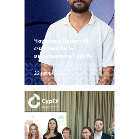
Чоудхари Лалит: «Я
счастлив быть
выпускником СурГУ»
22 июля 2026