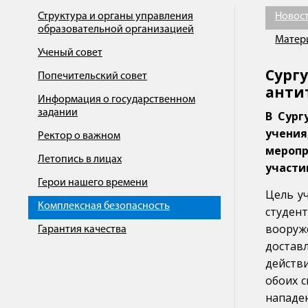
Структура и органы управления
Новос
образовательной организацией
Матер
Ученый совет
Сург
Попечительский совет
анти
Информация о государственном
задании
В Сург
учени
Ректор о важном
меропр
Летопись в лицах
участи
Герои нашего времени
Цель у
Комплексная безопасность
студен
вооруж
Гарантия качества
достав
действ
обоих 
нападен