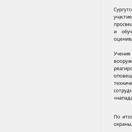
Сургут
участи
просве
и обуч
оценив
Учения
вооруж
реагир
оповещ
технич
сотруд
«напад
По ито
охраны