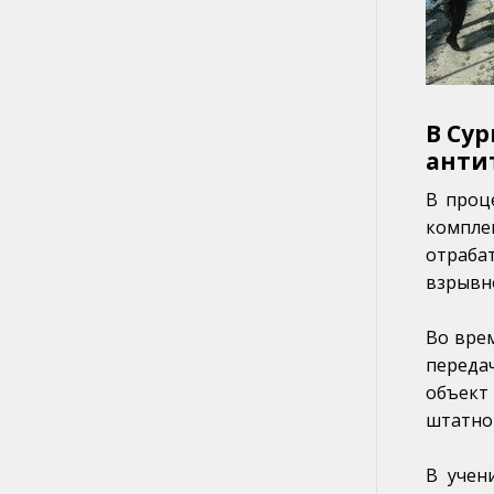
В Су
анти
В проц
компле
отраба
взрывно
Во вре
переда
объект
штатно
В учен