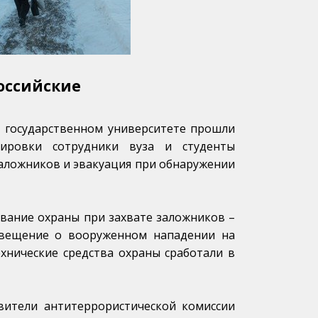
оссийские
м государственном университете прошли
нировки сотрудники вуза и студенты
заложников и эвакуация при обнаружении
вание охраны при захвате заложников –
овещение о вооруженном нападении на
ехнические средства охраны сработали в
авители антитеррористической комиссии