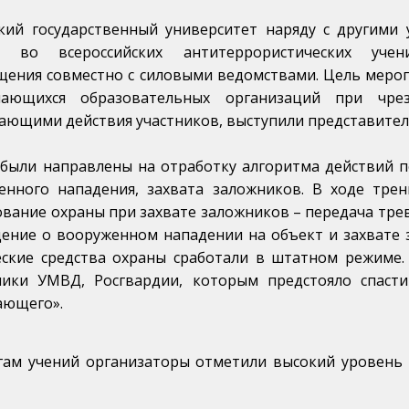
ский государственный университет наряду с другими
е во всероссийских антитеррористических учен
щения совместно с силовыми ведомствами. Цель мероп
ающихся образовательных организаций при чрез
ающими действия участников, выступили представител
 были направлены на отработку алгоритма действий п
енного нападения, захвата заложников. В ходе тр
ование охраны при захвате заложников – передача тре
ение о вооруженном нападении на объект и захвате з
еские средства охраны сработали в штатном режиме. 
ники УМВД, Росгвардии, которым предстояло спаст
ающего».
гам учений организаторы отметили высокий уровень 
.