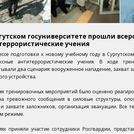
ргутском госуниверситете прошли всер
террористические учения
ессе подготовки к новому учебному году в Сургутско
ксные антитеррористические учения. В ходе тре
тывали два сценария: вооруженное нападение, захват 
го устройства.
мя тренировочных мероприятий было оценено реагиро
ча тревожного сообщения в силовые структуры, оп
 и захвате заложников, организация эвакуации. Все т
м режиме.
иях приняли участие сотрудники Росгвардии, предст