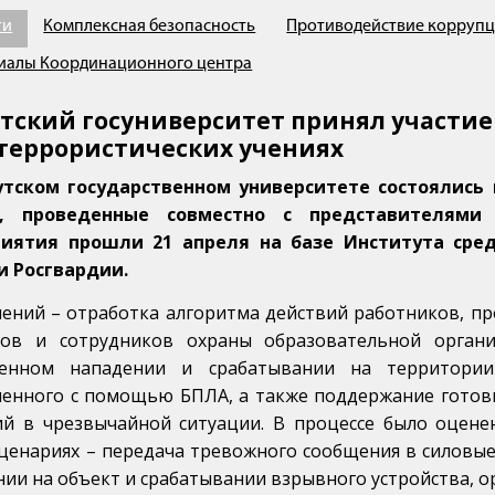
ти
Комплексная безопасность
Противодействие корруп
иалы Координационного центра
утский госуниверситет принял участие
террористических учениях
утском государственном университете состоялись
я, проведенные совместно с представителями
иятия прошли 21 апреля на базе Института сре
и Росгвардии.
чений – отработка алгоритма действий работников, пр
тов и сотрудников охраны образовательной орган
енном нападении и срабатывании на территории 
ленного с помощью БПЛА, а также поддержание готов
ий в чрезвычайной ситуации. В процессе было оцене
сценариях – передача тревожного сообщения в силовы
ии на объект и срабатывании взрывного устройства, о