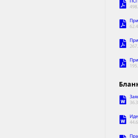
ПСП
498
При
62.
При
267
При
195
Блан
Зая
36.
Иде
44.
Пра