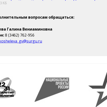
.3 КБ
олнительным вопросам обращаться:
ва Галина Вениаминовна
н:
8 (3462) 762-956
kosheleva_gv@surgu.ru