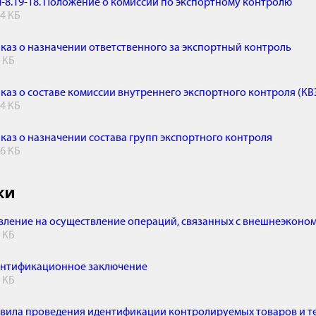
-8.19-18. Положение о комиссии по экспортному контролю
.4 КБ
каз о назначении ответственного за экспортный контроль
4 КБ
каз о составе комиссии внутреннего экспортного контроля (КВ
.4 КБ
каз о назначении состава групп экспортного контроля
.6 КБ
ки
вление на осуществление операций, связанных с внешнеэконо
3 КБ
нтификационное заключение
6 КБ
вила проведения идентификации контролируемых товаров и т