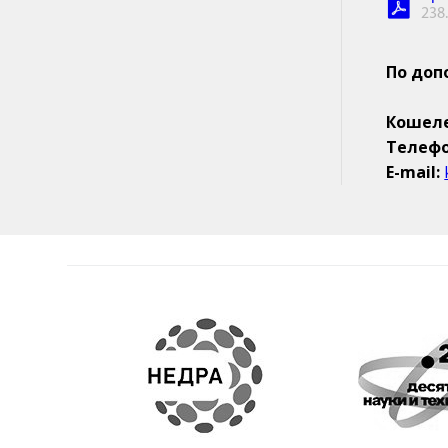
238
По доп
Кошеле
Телефо
E-mail: