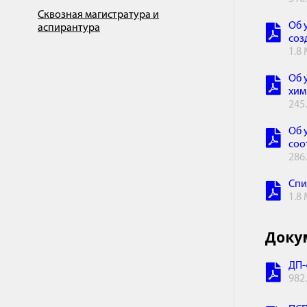
Сквозная магистратура и
Об 
аспирантура
соз
1.8
Об 
хим
245
Об 
соо
286
Спи
1.8
Доку
ДП-
982