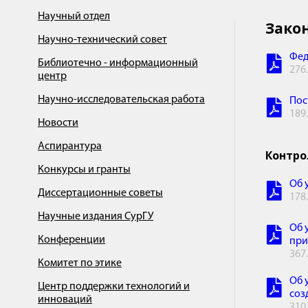
Научный отдел
Зако
Научно-технический совет
Фед
Библиотечно - информационный
276
центр
Научно-исследовательская работа
Пос
189
Новости
Аспирантура
Контро
Конкурсы и гранты
Об 
Диссертационные советы
178
Научные издания СурГУ
Об 
Конференции
при
367
Комитет по этике
Об 
Центр поддержки технологий и
соз
инноваций
310