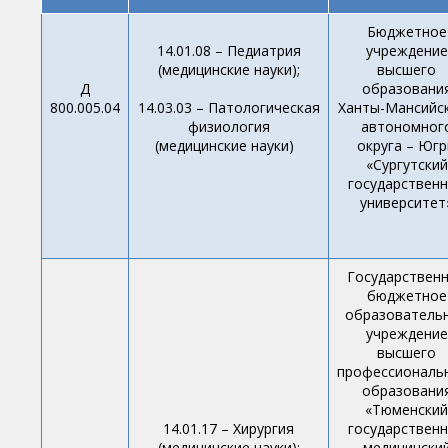
Бюджетное
14.01.08 – Педиатрия
учреждение
(медицинские науки);
высшего
Д
образовани
800.005.04
14.03.03 – Патологическая
Ханты-Мансийс
физиология
автономног
(медицинские науки)
округа – Юг
«Сургутский
государствен
университет
Государствен
бюджетное
образователь
учреждение
высшего
профессиональ
образовани
«Тюменский
14.01.17 – Хирургия
государствен
(медицинские науки);
медицински