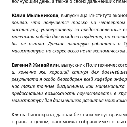
волнующий день, а также о своих дальнейших план
Юлия Мыльникова
, выпускница Института эконо
поняла, что получается только на четвертом к
институту, университету за предоставленные во
маленькая победа для каждого студента, но конечн
бы не вышло. Дальше планирую работать в Сур
магистратуре, но скорее всего не на экономическом
Евгений Живайкин
, выпускник Политехнического 
и, конечно же, хороший стимул для дальнейше
результата я особо благодарен всей кафедре инфо
нас такие точные дисциплины, как математика и
предоставили возможность поучаствовать в круп
магистратуру для дальнейшего развития моих ком
Клятва Гиппократа, данная без пяти минут врачам
страны в целом, напомнила собравшимся о высо