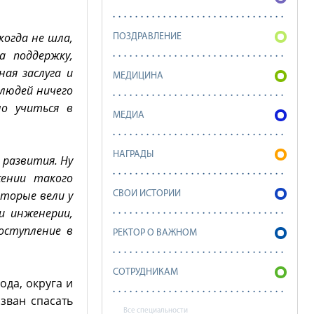
когда не шла,
ПОЗДРАВЛЕНИЕ
а поддержку,
ая заслуга и
МЕДИЦИНА
 людей ничего
но учиться в
МЕДИА
НАГРАДЫ
 развития. Ну
жении такого
оторые вели у
СВОИ ИСТОРИИ
и инженерии,
оступление в
РЕКТОР О ВАЖНОМ
СОТРУДНИКАМ
ода, округа и
зван спасать
Все специальности