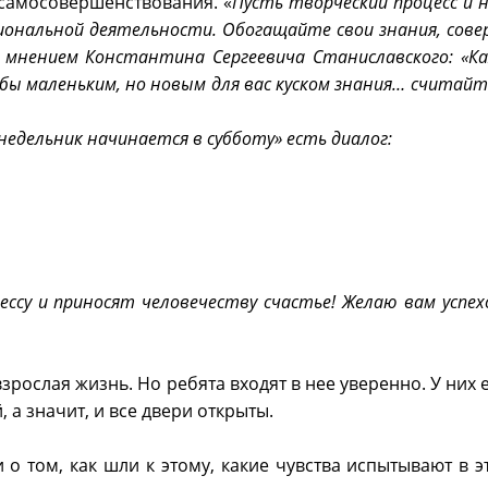
 самосовершенствования. «
Пусть творческий процесс и 
иональной деятельности. Обогащайте свои знания, сов
с мнением Константина Сергеевича Станиславского: «К
бы маленьким, но новым для вас куском знания… считайт
недельник начинается в субботу» есть диалог:
ссу и приносят человечеству счастье! Желаю вам успехо
зрослая жизнь. Но ребята входят в нее уверенно. У них 
 а значит, и все двери открыты.
о том, как шли к этому, какие чувства испытывают в 