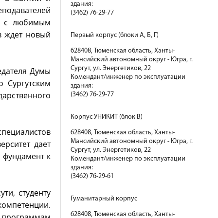
здания:
еподавателей
(3462) 76-29-77
ся с любимым
в ждет новый
Первый корпус (блоки А, Б, Г)
628408, Тюменская область, Ханты-
Мансийский автономный округ - Югра, г.
Сургут, ул. Энергетиков, 22
седателя Думы
Комендант/инженер по эксплуатации
о Сургутским
здания:
дарственного
(3462) 76-29-77
Корпус УНИКИТ (блок В)
специалистов
628408, Тюменская область, Ханты-
Мансийский автономный округ - Югра, г.
ерситет дает
Сургут, ул. Энергетиков, 22
 фундамент к
Комендант/инженер по эксплуатации
здания:
(3462) 76-29-61
ти, студенту
Гуманитарный корпус
компетенции.
628408, Тюменская область, Ханты-
о программам