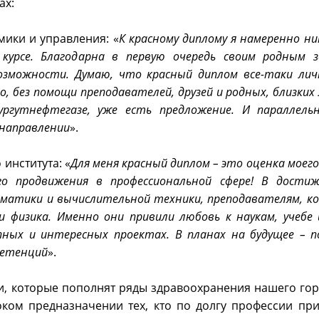
ах:
мики и управления: «
К красному диплому я намеренно ни
урсе. Благодарна в первую очередь своим родным з
зможности. Думаю, что красный диплом все-таки личн
о, без помощи преподавателей, друзей и родных, близких
гутнефтегазе, уже есть предложение. И параллель
 направлении
».
института: «
Для меня красный диплом – это оценка моего
го продвижения в профессиональной сфере! В дости
рматики и вычислительной техники, преподавателям, к
 физика. Именно они привили любовь к наукам, учебе 
ных и интересных проектах. В планах на будущее – п
петенций
».
и, которые пополнят ряды здравоохранения нашего гор
ком предназначении тех, кто по долгу профессии при