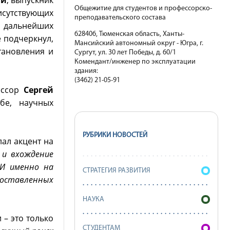
ий
, выпускник
Общежитие для студентов и профессорско-
исутствующих
преподавательского состава
и дальнейших
628406, Тюменская область, Ханты-
 подчеркнул,
Мансийский автономный округ - Югра, г.
тановления и
Сургут, ул. 30 лет Победы, д. 60/1
Комендант/инженер по эксплуатации
здания:
(3462) 21-05-91
фессор
Сергей
бе, научных
РУБРИКИ НОВОСТЕЙ
ал акцент на
 и вхождение
 И именно на
СТРАТЕГИЯ РАЗВИТИЯ
 поставленных
НАУКА
– это только
СТУДЕНТАМ