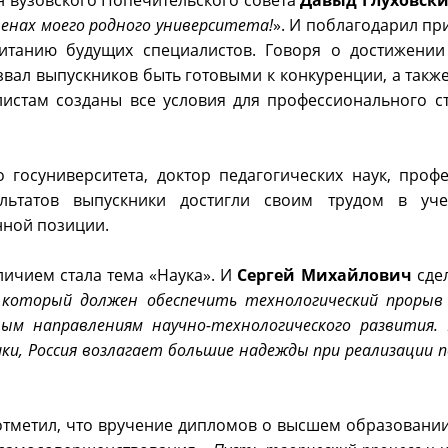
н вузовского Попечительского совета
Давыд Глуховск
енах моего родного университета!
». И поблагодарил пр
итанию будущих специалистов. Говоря о достижени
вал выпускников быть готовыми к конкуренции, а также
истам созданы все условия для профессионального с
о госуниверситета, доктор педагогических наук, про
льтатов выпускники достигли своим трудом в уче
нной позиции.
ичием стала тема «Наука». И
Сергей Михайлович
сдел
, который должен обеспечить технологический прорыв
ым направлениям научно-технологического развития.
ики, Россия возлагает большие надежды при реализации
тметил, что вручение дипломов о высшем образовании 