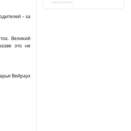
аккредитованы
одителей – за
ток. Великий
разве это не
арья Вейраух