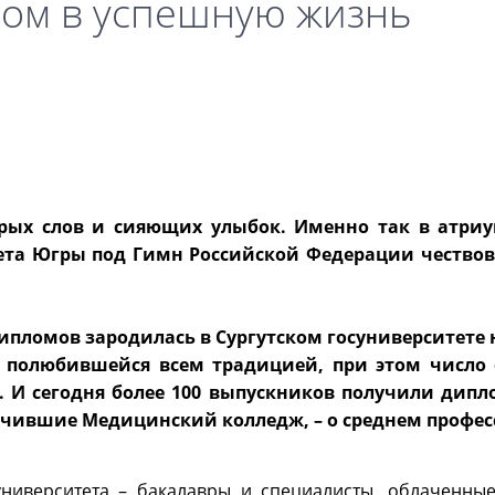
ом в успешную жизнь
брых слов и сияющих улыбок. Именно так в атри
ета Югры под Гимн Российской Федерации чествова
пломов зародилась в Сургутском госуниверситете 
ла полюбившейся всем традицией, при этом число
 И сегодня более 100 выпускников получили дипл
ончившие Медицинский колледж, – о среднем профе
университета – бакалавры и специалисты, облаченны