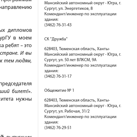
Мансийский автономный округ - Югра, г.
 направлению
Сургут, ул. Энергетиков, 8
Комендант/инженер по эксплуатации
здания:
(3462) 76-31-43
ых дипломов
СурГУ в моем
СК "Дружба"
а ребят – это
628403, Тюменская область, Ханты-
 стране. И вы
Мансийский автономный округ - Югра, г.
 к тем людям,
Сургут, ул. 50 лет ВЛКСМ, 9А
Комендант/инженер по эксплуатации
здания:
(3462) 76-31-17
председателя
ший билет!
».
Общежитие № 1
ситета нужны
628403, Тюменская область, Ханты-
Мансийский автономный округ - Югра, г.
Сургут, ул. Рабочая, 31/2
Комендант/инженер по эксплуатации
здания:
(3462) 76-29-51