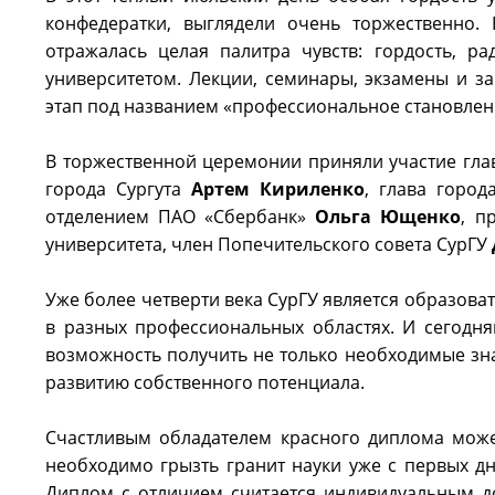
конфедератки, выглядели очень торжественно.
отражалась целая палитра чувств: гордость, р
университетом. Лекции, семинары, экзамены и з
этап под названием «профессиональное становлен
В торжественной церемонии приняли участие гла
города Сургута
Артем Кириленко
, глава горо
отделением ПАО «Сбербанк»
Ольга Ющенко
, п
университета, член Попечительского совета СурГУ
Уже более четверти века СурГУ является образов
в разных профессиональных областях. И сегодня
возможность получить не только необходимые зна
развитию собственного потенциала.
Счастливым обладателем красного диплома может
необходимо грызть гранит науки уже с первых д
Диплом с отличием считается индивидуальным д