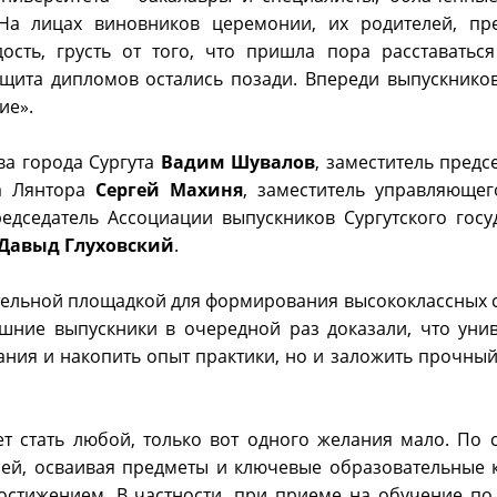
 На лицах виновников церемонии, их родителей, пр
адость, грусть от того, что пришла пора расставать
ащита дипломов остались позади. Впереди выпускнико
ие».
ва города Сургута
Вадим Шувалов
, заместитель пред
да Лянтора
Сергей Махиня
, заместитель управляющег
редседатель Ассоциации выпускников Сургутского госу
Давыд Глуховский
.
ательной площадкой для формирования высококлассных 
шние выпускники в очередной раз доказали, что унив
ния и накопить опыт практики, но и заложить прочный
 стать любой, только вот одного желания мало. По су
ней, осваивая предметы и ключевые образовательные 
остижением. В частности, при приеме на обучение п