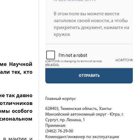
уме Научной
ли тех, кто
ОТПРАВИТЬ
не так давно
Главный корпус
 отличников
628403, Тюменская область, Ханты-
омы особого
Мансийский автономный округ - Югра, г.
ссиональном
Сургут, пр. Ленина, 1
Приемная:
(3462) 76-29-00
Комендант/инженер по эксплуатации
е в мантии и