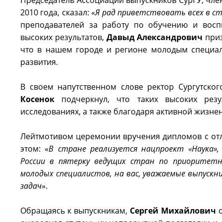
Председатель Ассоциации выпускников СурГУ, чле
2010 года, сказал: «
Я рад приветствовать всех в ст
преподавателей за работу по обучению и восп
высоких результатов,
Давыд Александрович
приз
что в нашем городе и регионе молодым специал
развития.
В своем напутственном слове ректор Сургутског
Косенок
подчеркнул, что таких высоких резу
исследованиях, а также благодаря активной жизне
Лейтмотивом церемонии вручения дипломов с отл
этом: «
В стране реализуется нацпроект «Наука»
России в пятерку ведущих стран по приоритетн
молодых специалистов, на вас, уважаемые выпускн
задач
».
Обращаясь к выпускникам,
Сергей Михайлович
о