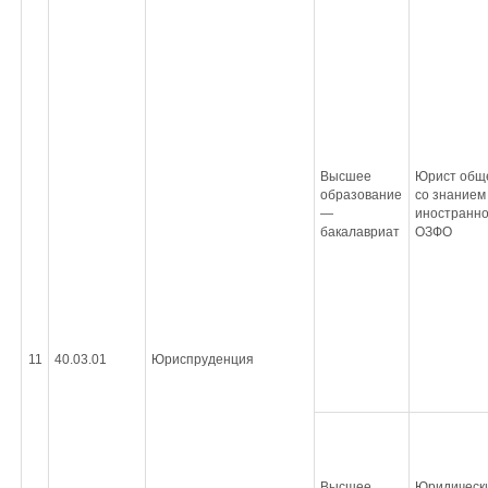
Высшее
Юрист обще
образование
со знанием
—
иностранно
бакалавриат
ОЗФО
11
40.03.01
Юриспруденция
Высшее
Юридическ