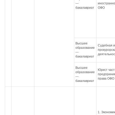
—
иностранно
бакалавриат
ОФО
Высшее
Судебная и
образование
прокурорск
—
деятельно
бакалавриат
Высшее
Юрист част
образование
предприним
—
права ОФО
бакалавриат
1. Экономи