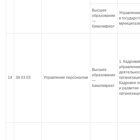
Высшее
Управление
образование
в государс
—
муниципаль
бакалавриат
1. Кадровая
управление
Высшее
деятельнос
образование
14
38.03.03
Управление персоналом
организации
—
Кадровое о
бакалавриат
и развитие
организаци