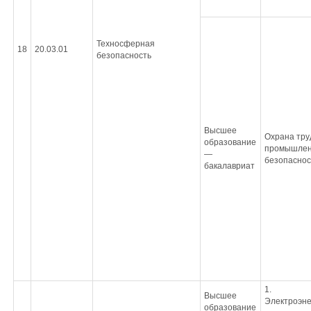
Техносферная
18
20.03.01
безопасность
Высшее
Охрана тру
образование
промышле
—
безопаснос
бакалавриат
1.
Высшее
Электроэне
образование