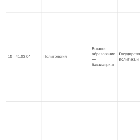
Высшее
образование
Государств
10
41.03.04
Политология
—
политика и
бакалавриат