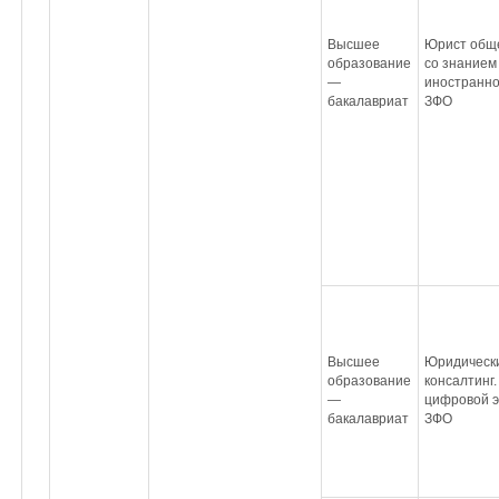
Высшее
Юрист обще
образование
со знанием
—
иностранно
бакалавриат
ЗФО
Высшее
Юридическ
образование
консалтинг
—
цифровой э
бакалавриат
ЗФО