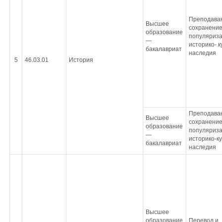
Преподаван
Высшее
сохранение
образование
популяриз
—
историко- к
бакалавриат
наследия
5
46.03.01
История
Преподаван
Высшее
сохранение
образование
популяриз
—
историко-к
бакалавриат
наследия
Высшее
образование
Перевод и