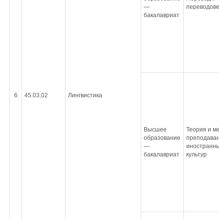
—
переводов
бакалавриат
6
45.03.02
Лингвистика
Высшее
Теория и м
образование
преподава
—
иностранны
бакалавриат
культур