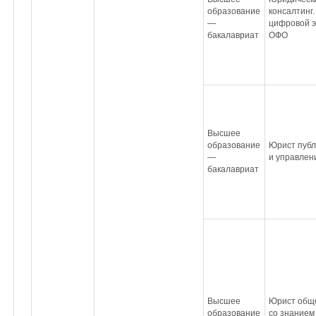
образование
консалтинг
—
цифровой э
бакалавриат
ОФО
Высшее
образование
Юрист публ
—
и управле
бакалавриат
Высшее
Юрист обще
образование
со знанием