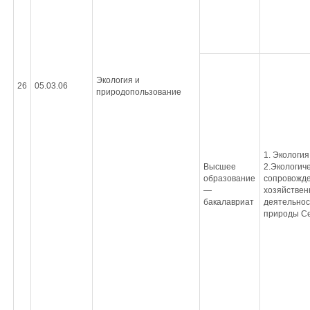
Экология и
26
05.03.06
природопользование
1. Экология
Высшее
2.Экологич
образование
сопровожд
—
хозяйствен
бакалавриат
деятельнос
природы Се