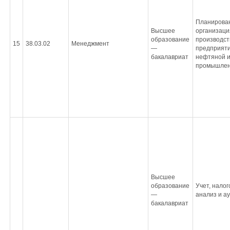
Планирова
Высшее
организаци
образование
производст
15
38.03.02
Менеджмент
—
предприят
бакалавриат
нефтяной и
промышлен
Высшее
образование
Учет, нало
—
анализ и а
бакалавриат