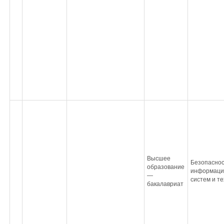
Высшее
Безопаснос
образование
информаци
—
систем и т
бакалавриат