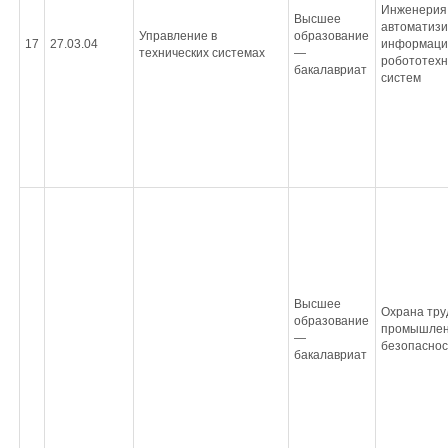
Инженерия
Высшее
автоматизи
Управление в
образование
17
27.03.04
информаци
технических системах
—
робототехн
бакалавриат
систем
Высшее
Охрана тру
образование
промышле
—
безопасно
бакалавриат