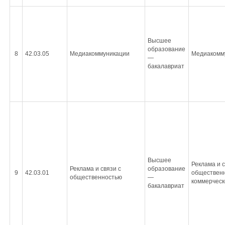
Высшее
образование
8
42.03.05
Медиакоммуникации
Медиакомм
—
бакалавриат
Высшее
Реклама и с
Реклама и связи с
образование
9
42.03.01
общественн
общественностью
—
коммерческ
бакалавриат