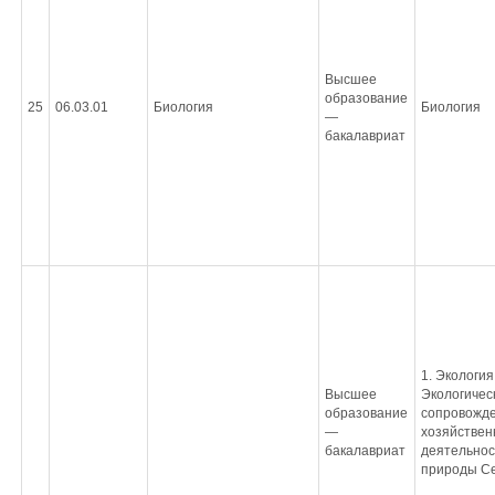
Высшее
образование
25
06.03.01
Биология
Биология
—
бакалавриат
1. Экология,
Высшее
Экологичес
образование
сопровожд
—
хозяйствен
бакалавриат
деятельнос
природы С