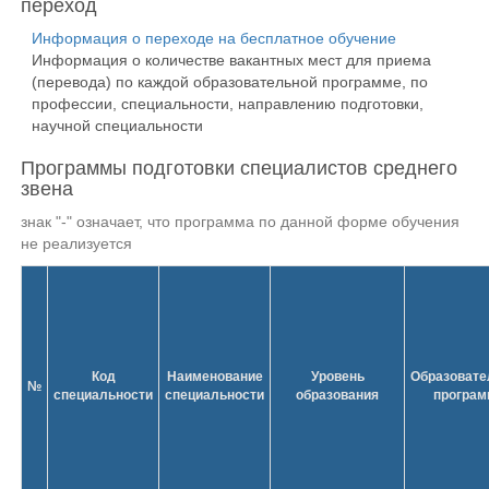
переход
Информация о переходе на бесплатное обучение
Информация о количестве вакантных мест для приема
(перевода) по каждой образовательной программе, по
профессии, специальности, направлению подготовки,
научной специальности
Программы подготовки специалистов среднего
звена
знак "-" означает, что программа по данной форме обучения
не реализуется
Код
Наименование
Уровень
Образовате
№
специальности
специальности
образования
програм