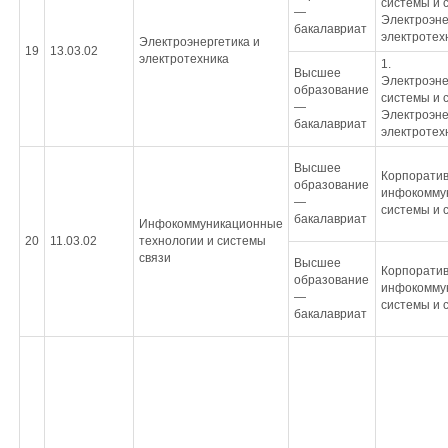
системы и с
—
Электроэне
бакалавриат
электротех
Электроэнергетика и
19
13.03.02
электротехника
1.
Высшее
Электроэне
образование
системы и с
—
Электроэне
бакалавриат
электротех
Высшее
Корпорати
образование
инфокомму
—
системы и 
бакалавриат
Инфокоммуникационные
20
11.03.02
технологии и системы
связи
Высшее
Корпорати
образование
инфокомму
—
системы и 
бакалавриат