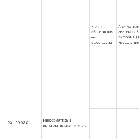
Высшее
Автоматиз
образование
системы об
—
информаци
бакалавриат
управлени
Информатика и
23
09.03.01
вычислительная техника