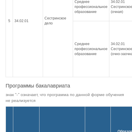
Среднее
34.02.01
профессиональное
Сестринское
образование
(очная)
Сестринское
5
34.02.01
дело
Среднее
34.02.01
профессиональное
Сестринское
образование
(очно-заочн
Программы бакалавриата
знак "-" означает, что программа по данной форме обучения
не реализуется
Образо