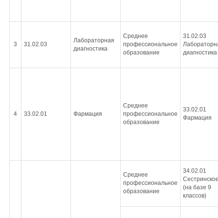
Среднее
31.02.03
Лабораторная
3
31.02.03
профессиональное
Лабораторн
диагностика
образование
диагностика
Среднее
33.02.01
4
33.02.01
Фармация
профессиональное
Фармация
образование
34.02.01
Среднее
Сестринское
профессиональное
(на базе 9
образование
классов)