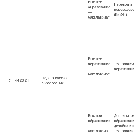
Высшее
Перевод и
образование
переводов
—
(КитЯз)
бакалавриат
Высшее
образование
Технологич
—
образован
бакалавриат
Педагогическое
7
44.03.01
образование
Высшее
Дополните
образование
образовани
—
дизайна и 
бакалавриат
технологий