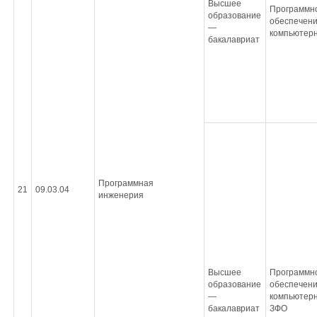
Высшее
Программн
образование
обеспечен
—
компьютерн
бакалавриат
Программная
21
09.03.04
инженерия
Высшее
Программн
образование
обеспечен
—
компьютерн
бакалавриат
ЗФО