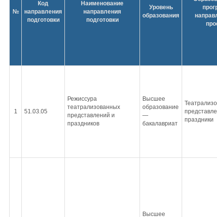
Код
Наименование
Уровень
прог
№
направления
направления
образования
направ
подготовки
подготовки
пр
Режиссура
Высшее
Театрализ
театрализованных
образование
1
51.03.05
представле
представлений и
—
праздники
праздников
бакалавриат
Высшее