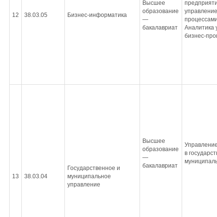
Высшее
предприяти
образование
управление
12
38.03.05
Бизнес-информатика
—
процессами.
бакалавриат
Аналитика 
бизнес-про
Высшее
Управление
образование
в государс
—
муниципаль
бакалавриат
Государственное и
13
38.03.04
муниципальное
управление