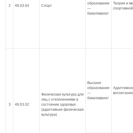
образование
Теория и м
2
49.03.04
Спорт
—
спортивной
бакалавриат
Высшее
образование
Адаптивное
—
воспитание
Физическая культура для
бакалавриат
лиц с отклонениями в
3
49.03.02
состоянии здоровья
(адаптивная физическая
культура)