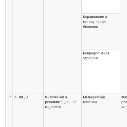
Кардиология и
молекулярная
биология
Репродуктивное
здоровье
17
31.08.78
Физическая и
Медицинская
Физ
реабилитационная
генетика
ре
медицина
ме