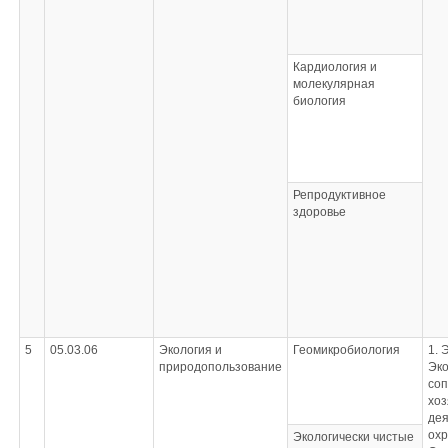
Кардиология и
молекулярная
биология
Репродуктивное
здоровье
5
05.03.06
Экология и
Геомикробиология
1. 
природопользование
Эко
со
хоз
дея
ох
Экологически чистые