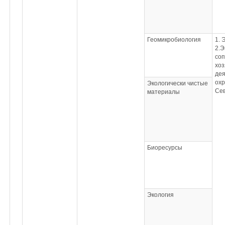
Геомикробиология
1. 
2.Э
со
хоз
дея
ох
Экологически чистые
Сев
материалы
Биоресурсы
Экология