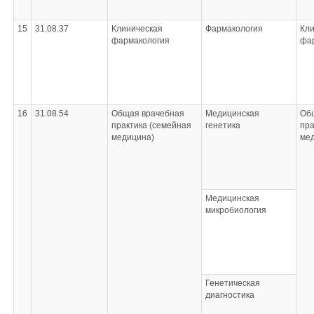
15
31.08.37
Клиническая
Фармакология
Кли
фармакология
фа
16
31.08.54
Общая врачебная
Медицинская
Об
практика (семейная
генетика
пра
медицина)
ме
Медицинская
микробиология
Генетическая
диагностика