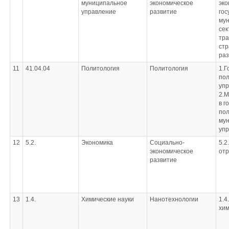
муниципальное
экономическое
эко
управление
развитие
гос
му
сек
тр
стр
раз
11
41.04.04
Политология
Политология
1.Г
пол
упр
2.
в г
пол
му
уп
12
5.2.
Экономика
Социально-
5.2
экономическое
отр
развитие
13
1.4.
Химические науки
Нанотехнологии
1.4
хи