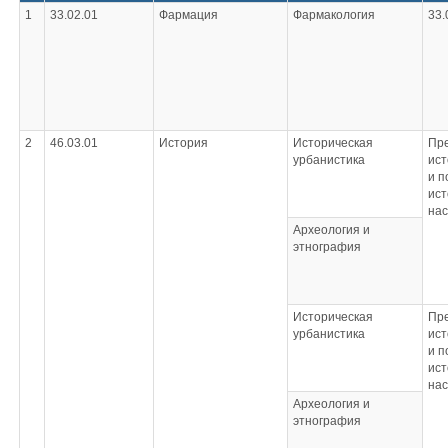
1
33.02.01
Фармация
Фармакология
33.
2
46.03.01
История
Историческая
Пр
урбанистика
ист
и п
ист
на
Археология и
этнография
Историческая
Пр
урбанистика
ист
и п
ист
на
Археология и
этнография