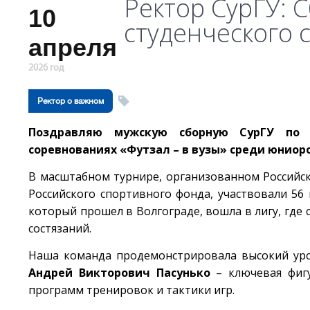
Ректор СурГУ: 
10
студенческого 
апреля
2026 год
Ректор о важном
Поздравляю мужскую сборную СурГУ по м
соревнованиях «Футзал – в вузы» среди юниор
В масштабном турнире, организованном Российс
Российского спортивного фонда, участвовали 56
который прошел в Волгограде, вошла в лигу, где
состязаний.
Наша команда продемонстрировала высокий уров
Андрей Викторович Пасунько
– ключевая фигу
программ тренировок и тактики игр.