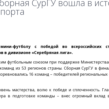
Сборная СурГУ вошла в ис
спорта
ини-футболу с победой во всероссийских ст
ов в дивизионе «Серебряная лига».
ким футбольным союзом при поддержке Министерства
 команд из 53 регионов страны. Сборная СурГУ в фина
 соревновались 16 команд – победителей региональных 
ень мастерства, волю к победе и сплоченность. Гл
ра в подготовке команды – внес огромный вклад в