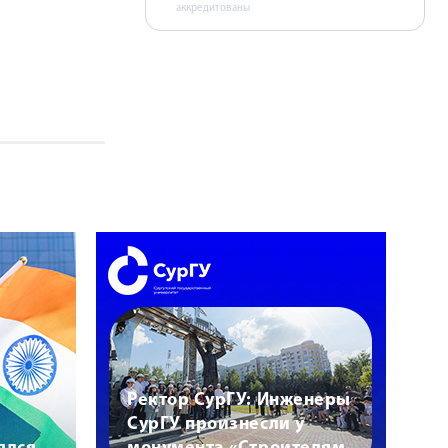
аккредитованы
Ректор СурГУ: Инженеры
СурГУ произнесли у