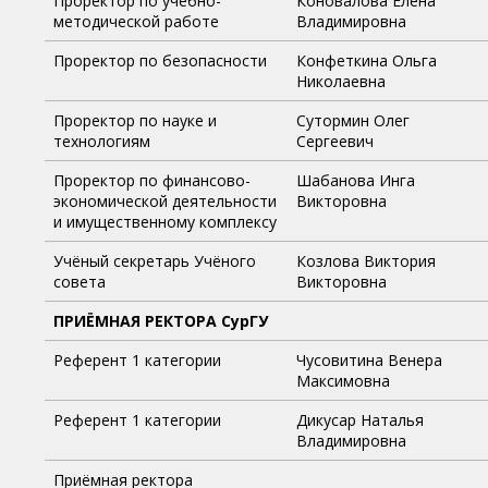
Проректор по учебно-
Коновалова Елена
методической работе
Владимировна
Проректор по безопасности
Конфеткина Ольга
Николаевна
Проректор по науке и
Сутормин Олег
технологиям
Сергеевич
Проректор по финансово-
Шабанова Инга
экономической деятельности
Викторовна
и имущественному комплексу
Учёный секретарь Учёного
Козлова Виктория
совета
Викторовна
ПРИЁМНАЯ РЕКТОРА СурГУ
Референт 1 категории
Чусовитина Венера
Максимовна
Референт 1 категории
Дикусар Наталья
Владимировна
Приёмная ректора