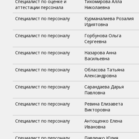
Специалист по оценке и
Тихомирова Алла
аттестации персонала
Николаевна
Специалист по персоналу
Курманалиева Розалия
Идиятовна
Специалист по персоналу
Горбунова Ольга
Сергеевна
Специалист по персоналу
Назарова Анна
Васильевна
Специалист по персоналу
Обласова Татьяна
Александровна
Специалист по персоналу
Сарандаева Дарья
Павловна
Специалист по персоналу
Ревина Елизавета
Викторовна
Специалист по персоналу
Антощенко Елена
Ивановна
Специалист по персоналу
Павленко Юлия