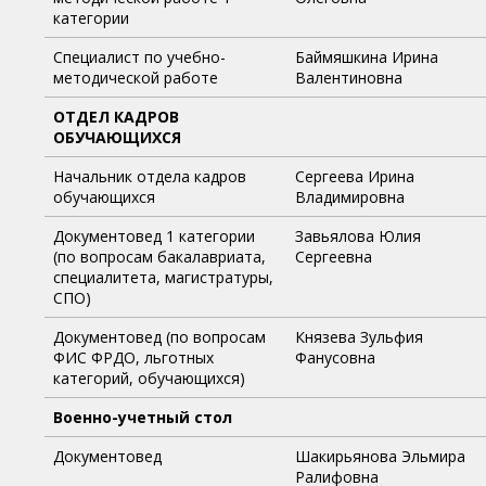
категории
Специалист по учебно-
Баймяшкина Ирина
методической работе
Валентиновна
ОТДЕЛ КАДРОВ
ОБУЧАЮЩИХСЯ
Начальник отдела кадров
Сергеева Ирина
обучающихся
Владимировна
Документовед 1 категории
Завьялова Юлия
(по вопросам бакалавриата,
Сергеевна
специалитета, магистратуры,
СПО)
Документовед (по вопросам
Князева Зульфия
ФИС ФРДО, льготных
Фанусовна
категорий, обучающихся)
Военно-учетный стол
Документовед
Шакирьянова Эльмира
Ралифовна